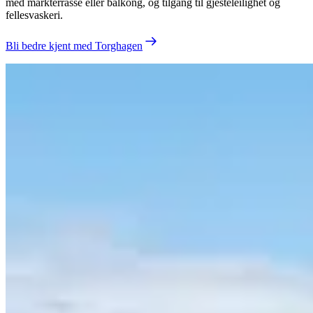
med markterrasse eller balkong, og tilgang til gjesteleilighet og
fellesvaskeri.
Bli bedre kjent med Torghagen