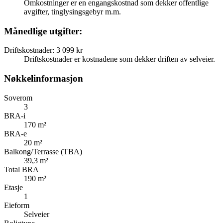
Omkostninger er en engangskostnad som dekker offentlige
avgifter, tinglysingsgebyr m.m.
Månedlige utgifter:
Driftskostnader
:
3 099 kr
Driftskostnader er kostnadene som dekker driften av selveier.
Nøkkelinformasjon
Soverom
3
BRA-i
170 m²
BRA-e
20 m²
Balkong/Terrasse (TBA)
39,3 m²
Total BRA
190 m²
Etasje
1
Eieform
Selveier