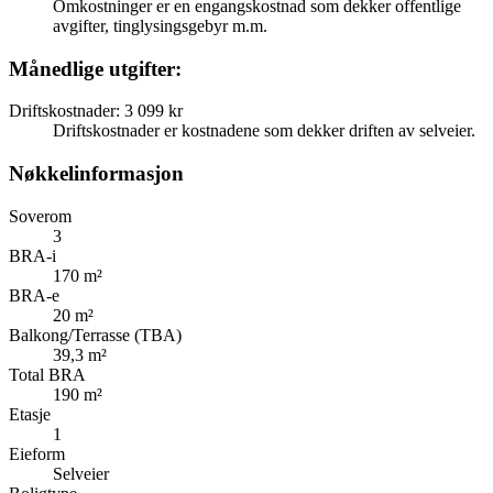
Omkostninger er en engangskostnad som dekker offentlige
avgifter, tinglysingsgebyr m.m.
Månedlige utgifter:
Driftskostnader
:
3 099 kr
Driftskostnader er kostnadene som dekker driften av selveier.
Nøkkelinformasjon
Soverom
3
BRA-i
170 m²
BRA-e
20 m²
Balkong/Terrasse (TBA)
39,3 m²
Total BRA
190 m²
Etasje
1
Eieform
Selveier