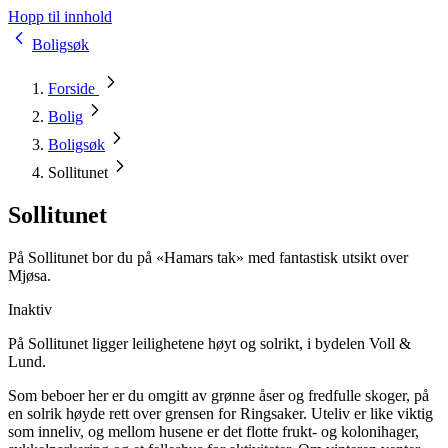
Hopp til innhold
Boligsøk
Forside
Bolig
Boligsøk
Sollitunet
Sollitunet
På Sollitunet bor du på «Hamars tak» med fantastisk utsikt over
Mjøsa.
Inaktiv
På Sollitunet ligger leilighetene høyt og solrikt, i bydelen Voll &
Lund.
Som beboer her er du omgitt av grønne åser og fredfulle skoger, på
en solrik høyde rett over grensen for Ringsaker. Uteliv er like viktig
som inneliv, og mellom husene er det flotte frukt- og kolonihager,