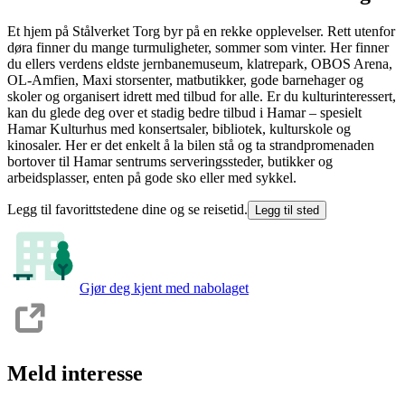
Et hjem på Stålverket Torg byr på en rekke opplevelser. Rett utenfor
døra finner du mange turmuligheter, sommer som vinter. Her finner
du ellers verdens eldste jernbanemuseum, klatrepark, OBOS Arena,
OL-Amfien, Maxi storsenter, matbutikker, gode barnehager og
skoler og organisert idrett med tilbud for alle. Er du kulturinteressert,
kan du glede deg over et stadig bedre tilbud i Hamar – spesielt
Hamar Kulturhus med konsertsaler, bibliotek, kulturskole og
kinosaler. Her er det enkelt å la bilen stå og ta strandpromenaden
bortover til Hamar sentrums serveringssteder, butikker og
arbeidsplasser, enten på gode sko eller med sykkel.
Legg til favorittstedene dine og se reisetid.
Legg til sted
Gjør deg kjent med nabolaget
Meld interesse