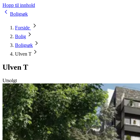
Hopp til innhold
Boligsøk
Forside
Bolig
Boligsøk
Ulven T
Ulven T
Utsolgt