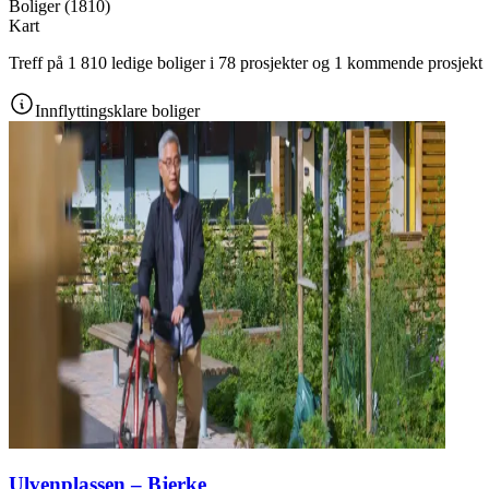
Boliger
(
1810
)
Kart
Treff på 1 810 ledige boliger i 78 prosjekter og 1 kommende prosjekt
Innflyttingsklare boliger
Ulvenplassen – Bjerke