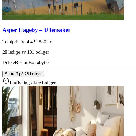
Asper Hageby – Ullensaker
Totalpris fra 4 432 880 kr
28 ledige av 131 boliger
Deleie
Bostart
Boligbytte
Se treff på 28 boliger
Innflyttingsklare boliger