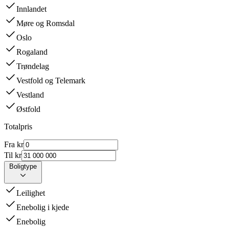
Innlandet
Møre og Romsdal
Oslo
Rogaland
Trøndelag
Vestfold og Telemark
Vestland
Østfold
Totalpris
Fra kr
Til kr
Boligtype
Leilighet
Enebolig i kjede
Enebolig