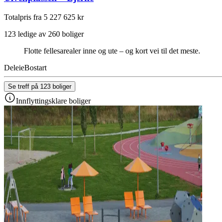
Totalpris fra 5 227 625 kr
123 ledige av 260 boliger
Flotte fellesarealer inne og ute – og kort vei til det meste.
Deleie
Bostart
Se treff på 123 boliger
Innflyttingsklare boliger