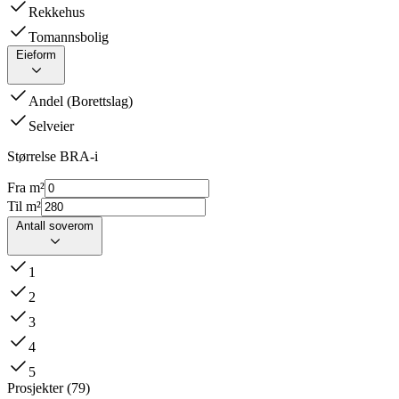
Rekkehus
Tomannsbolig
Eieform
Andel (Borettslag)
Selveier
Størrelse BRA-i
Fra m²
Til m²
Antall soverom
1
2
3
4
5
Prosjekter
(
79
)