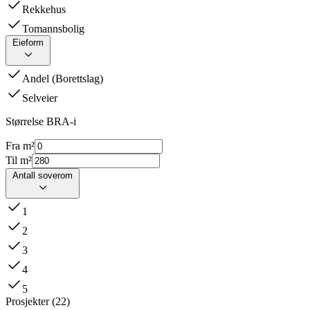
Rekkehus
Tomannsbolig
Eieform
Andel (Borettslag)
Selveier
Størrelse BRA-i
Fra m²
Til m²
Antall soverom
1
2
3
4
5
Prosjekter
(
22
)