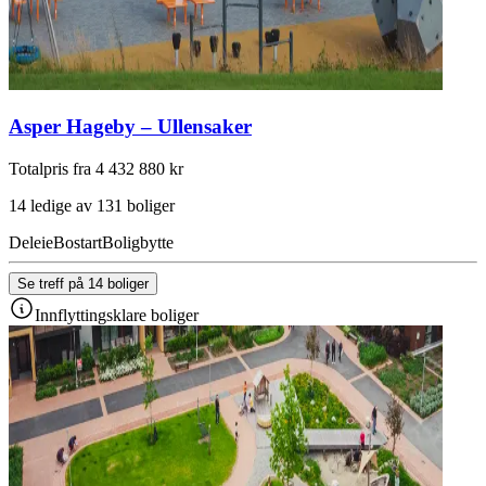
Asper Hageby – Ullensaker
Totalpris fra 4 432 880 kr
14 ledige av 131 boliger
Deleie
Bostart
Boligbytte
Se treff på 14 boliger
Innflyttingsklare boliger