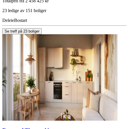
Totalpris fra 2 458 425 kr
23 ledige av 151 boliger
Deleie
Bostart
Se treff på 23 boliger