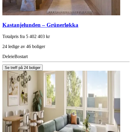
Kastanjelunden – Grünerløkka
Totalpris fra 5 402 403 kr
24 ledige av 46 boliger
Deleie
Bostart
Se treff på 24 boliger