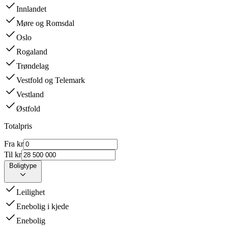
Innlandet
Møre og Romsdal
Oslo
Rogaland
Trøndelag
Vestfold og Telemark
Vestland
Østfold
Totalpris
Fra kr
Til kr
Boligtype
Leilighet
Enebolig i kjede
Enebolig