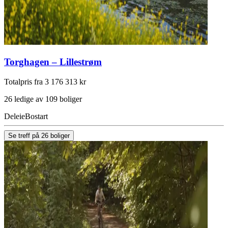
Torghagen – Lillestrøm
Totalpris fra 3 176 313 kr
26 ledige av 109 boliger
Deleie
Bostart
Se treff på 26 boliger