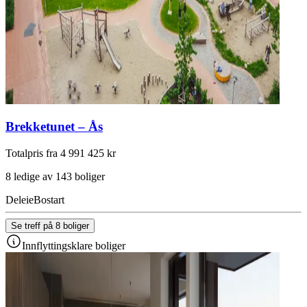
Brekketunet – Ås
Totalpris fra 4 991 425 kr
8 ledige av 143 boliger
Deleie
Bostart
Se treff på 8 boliger
Innflyttingsklare boliger