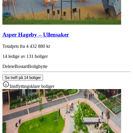
Asper Hageby – Ullensaker
Totalpris fra 4 432 880 kr
14 ledige av 131 boliger
Deleie
Bostart
Boligbytte
Se treff på 14 boliger
Innflyttingsklare boliger