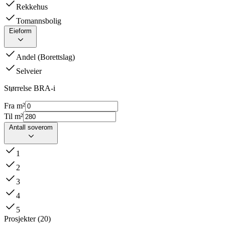
Rekkehus
Tomannsbolig
Eieform
Andel (Borettslag)
Selveier
Størrelse BRA-i
Fra m²
Til m²
Antall soverom
1
2
3
4
5
Prosjekter
(
20
)