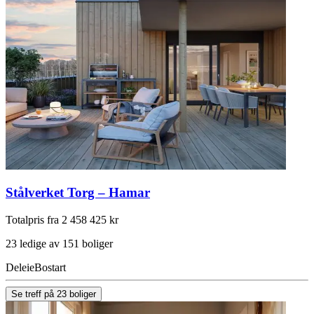
Stålverket Torg – Hamar
Totalpris fra 2 458 425 kr
23 ledige av 151 boliger
Deleie
Bostart
Se treff på 23 boliger