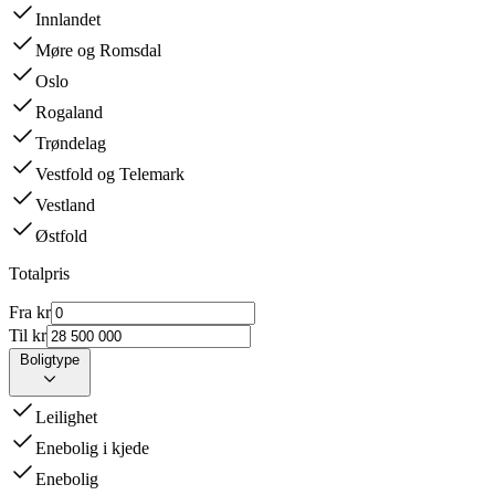
Innlandet
Møre og Romsdal
Oslo
Rogaland
Trøndelag
Vestfold og Telemark
Vestland
Østfold
Totalpris
Fra kr
Til kr
Boligtype
Leilighet
Enebolig i kjede
Enebolig