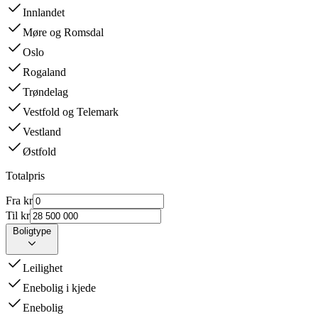
Innlandet
Møre og Romsdal
Oslo
Rogaland
Trøndelag
Vestfold og Telemark
Vestland
Østfold
Totalpris
Fra kr
Til kr
Boligtype
Leilighet
Enebolig i kjede
Enebolig