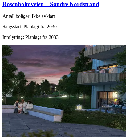
Rosenholmveien – Søndre Nordstrand
Antall boliger
:
Ikke avklart
Salgsstart
:
Planlagt fra 2030
Innflytting
:
Planlagt fra 2033