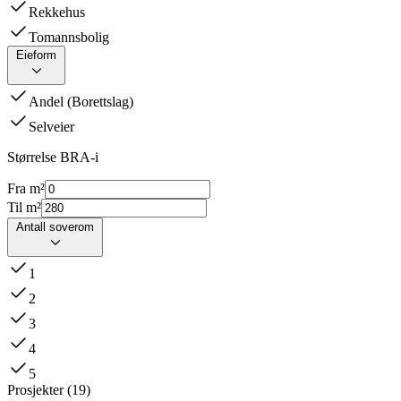
Rekkehus
Tomannsbolig
Eieform
Andel (Borettslag)
Selveier
Størrelse BRA-i
Fra m²
Til m²
Antall soverom
1
2
3
4
5
Prosjekter
(
19
)