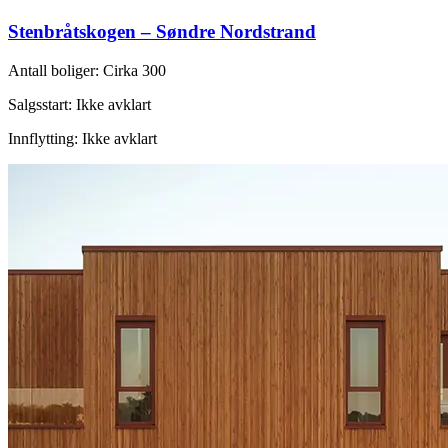
Stenbråtskogen – Søndre Nordstrand
Antall boliger
:
Cirka 300
Salgsstart
:
Ikke avklart
Innflytting
:
Ikke avklart