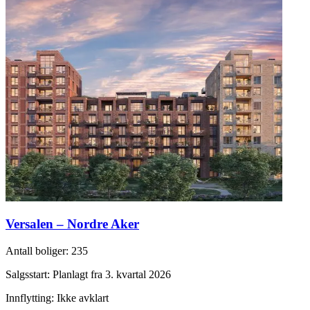
Versalen – Nordre Aker
Antall boliger
:
235
Salgsstart
:
Planlagt fra 3. kvartal 2026
Innflytting
:
Ikke avklart