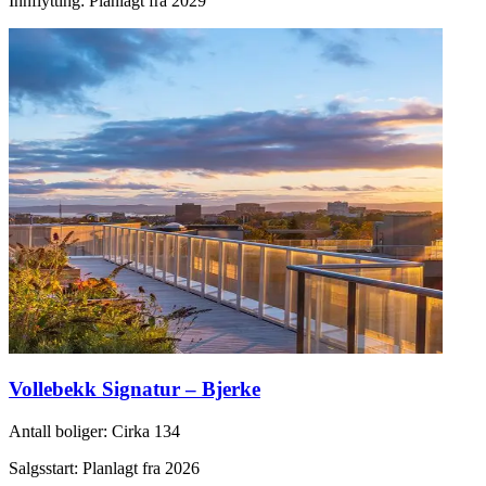
Innflytting
:
Planlagt fra 2029
Vollebekk Signatur – Bjerke
Antall boliger
:
Cirka 134
Salgsstart
:
Planlagt fra 2026