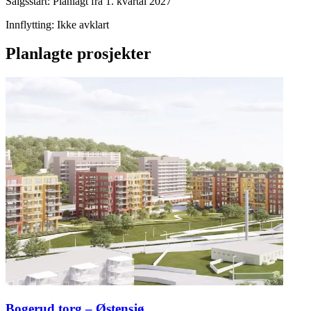
Salgsstart
:
Planlagt fra 1. kvartal 2027
Innflytting
:
Ikke avklart
Planlagte prosjekter
Bogerud torg – Østensjø