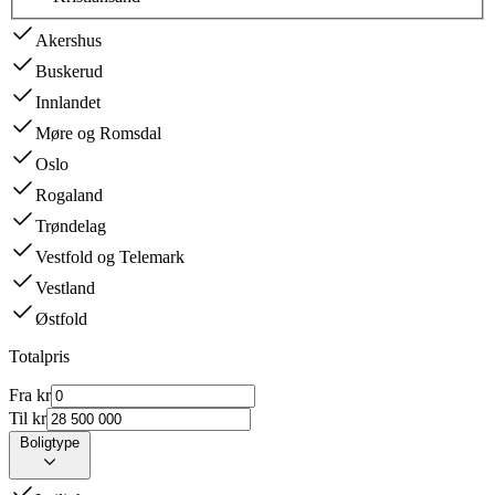
Akershus
Buskerud
Innlandet
Møre og Romsdal
Oslo
Rogaland
Trøndelag
Vestfold og Telemark
Vestland
Østfold
Totalpris
Fra kr
Til kr
Boligtype