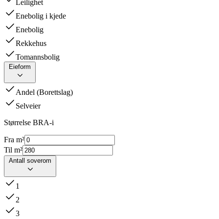
Leilighet
Enebolig i kjede
Enebolig
Rekkehus
Tomannsbolig
Eieform
Andel (Borettslag)
Selveier
Størrelse BRA-i
Fra m²
Til m²
Antall soverom
1
2
3