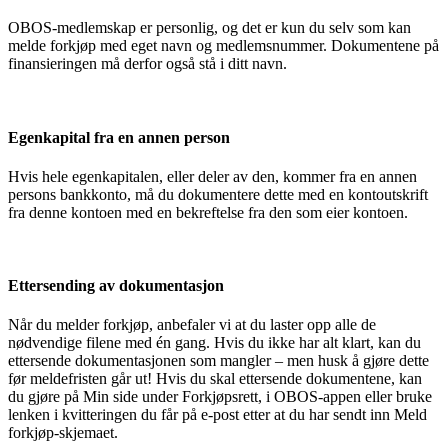
OBOS-medlemskap er personlig, og det er kun du selv som kan
melde forkjøp med eget navn og medlemsnummer. Dokumentene på
finansieringen må derfor også stå i ditt navn.
Egenkapital fra en annen person
Hvis hele egenkapitalen, eller deler av den, kommer fra en annen
persons bankkonto, må du dokumentere dette med en kontoutskrift
fra denne kontoen med en bekreftelse fra den som eier kontoen.
Ettersending av dokumentasjon
Når du melder forkjøp, anbefaler vi at du laster opp alle de
nødvendige filene med én gang. Hvis du ikke har alt klart, kan du
ettersende dokumentasjonen som mangler – men husk å gjøre dette
før meldefristen går ut! Hvis du skal ettersende dokumentene, kan
du gjøre på Min side under Forkjøpsrett, i OBOS-appen eller bruke
lenken i kvitteringen du får på e-post etter at du har sendt inn Meld
forkjøp-skjemaet.