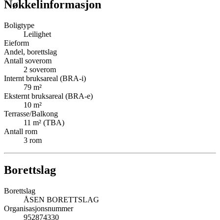
Nøkkelinformasjon
Boligtype
Leilighet
Eieform
Andel, borettslag
Antall soverom
2
soverom
Internt bruksareal (BRA-i)
79
m²
Eksternt bruksareal (BRA-e)
10
m²
Terrasse/Balkong
11
m² (TBA)
Antall rom
3
rom
Borettslag
Borettslag
ÅSEN BORETTSLAG
Organisasjonsnummer
952874330