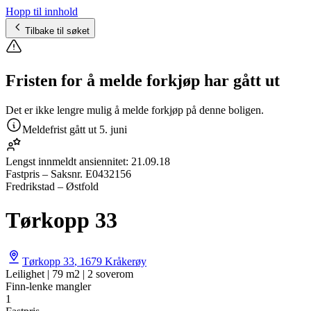
Hopp til innhold
Tilbake til søket
Fristen for å melde forkjøp har gått ut
Det er ikke lengre mulig å melde forkjøp på denne boligen.
Meldefrist gått ut
5. juni
Lengst innmeldt ansiennitet:
21.09.18
Fastpris
– Saksnr.
E0432156
Fredrikstad – Østfold
Tørkopp 33
Tørkopp 33
,
1679
Kråkerøy
Leilighet | 79 m2 | 2 soverom
Finn-lenke mangler
1