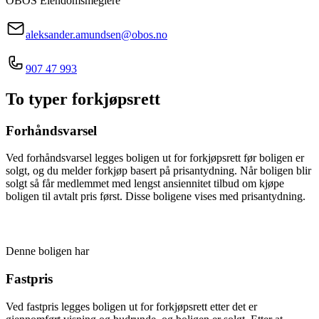
OBOS Eiendomsmeglere
aleksander.amundsen@obos.no
907 47 993
To typer forkjøpsrett
Forhåndsvarsel
Ved forhåndsvarsel legges boligen ut for forkjøpsrett før boligen er
solgt, og du melder forkjøp basert på prisantydning. Når boligen blir
solgt så får medlemmet med lengst ansiennitet tilbud om kjøpe
boligen til avtalt pris først. Disse boligene vises med prisantydning.
Denne boligen har
Fastpris
Ved fastpris legges boligen ut for forkjøpsrett etter det er