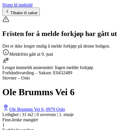
Hopp til innhold
Tilbake til søket
Fristen for å melde forkjøp har gått ut
Det er ikke lengre mulig å melde forkjøp på denne boligen.
Meldefrist gått ut
9. juni
Lengst innmeldt ansiennitet:
Ingen meldte forkjøp
Forhåndsvarsling
– Saksnr.
E0432489
Stovner – Oslo
Ole Brumms Vei 6
Ole Brumms Vei 6
,
0979
Oslo
Leilighet | 31 m2 | 0 soverom | 1. etasje
Finn-lenke mangler
1