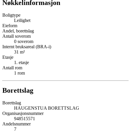
Nøkkelinformasjon
Boligtype
Leilighet
Eieform
Andel, borettslag
Antall soverom
0
soverom
Internt bruksareal (BRA-i)
31
m²
Etasje
1
. etasje
Antall rom
1
rom
Borettslag
Borettslag
HAUGENSTUA BORETTSLAG
Organisasjonsnummer
948515571
Andelsnummer
7