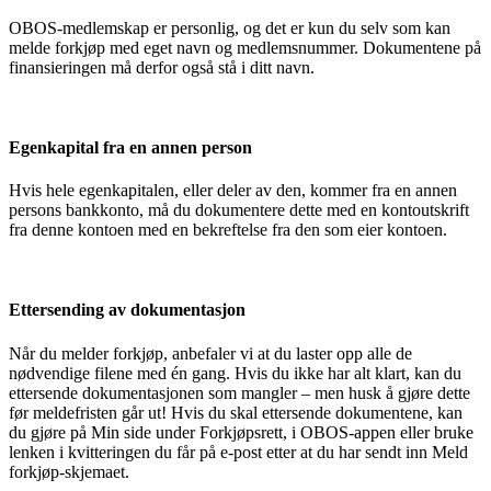
OBOS-medlemskap er personlig, og det er kun du selv som kan
melde forkjøp med eget navn og medlemsnummer. Dokumentene på
finansieringen må derfor også stå i ditt navn.
Egenkapital fra en annen person
Hvis hele egenkapitalen, eller deler av den, kommer fra en annen
persons bankkonto, må du dokumentere dette med en kontoutskrift
fra denne kontoen med en bekreftelse fra den som eier kontoen.
Ettersending av dokumentasjon
Når du melder forkjøp, anbefaler vi at du laster opp alle de
nødvendige filene med én gang. Hvis du ikke har alt klart, kan du
ettersende dokumentasjonen som mangler – men husk å gjøre dette
før meldefristen går ut! Hvis du skal ettersende dokumentene, kan
du gjøre på Min side under Forkjøpsrett, i OBOS-appen eller bruke
lenken i kvitteringen du får på e-post etter at du har sendt inn Meld
forkjøp-skjemaet.