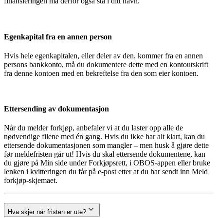
finansieringen må derfor også stå i ditt navn.
Egenkapital fra en annen person
Hvis hele egenkapitalen, eller deler av den, kommer fra en annen
persons bankkonto, må du dokumentere dette med en kontoutskrift
fra denne kontoen med en bekreftelse fra den som eier kontoen.
Ettersending av dokumentasjon
Når du melder forkjøp, anbefaler vi at du laster opp alle de
nødvendige filene med én gang. Hvis du ikke har alt klart, kan du
ettersende dokumentasjonen som mangler – men husk å gjøre dette
før meldefristen går ut! Hvis du skal ettersende dokumentene, kan
du gjøre på Min side under Forkjøpsrett, i OBOS-appen eller bruke
lenken i kvitteringen du får på e-post etter at du har sendt inn Meld
forkjøp-skjemaet.
Hva skjer når fristen er ute?