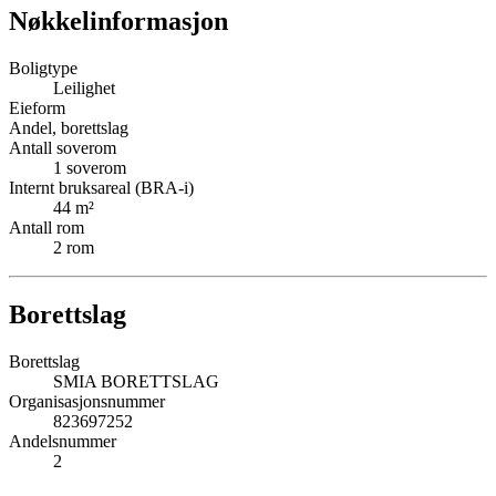
Nøkkelinformasjon
Boligtype
Leilighet
Eieform
Andel, borettslag
Antall soverom
1
soverom
Internt bruksareal (BRA-i)
44
m²
Antall rom
2
rom
Borettslag
Borettslag
SMIA BORETTSLAG
Organisasjonsnummer
823697252
Andelsnummer
2