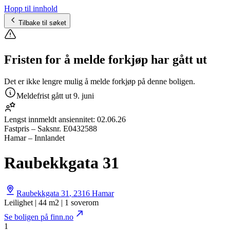
Hopp til innhold
Tilbake til søket
Fristen for å melde forkjøp har gått ut
Det er ikke lengre mulig å melde forkjøp på denne boligen.
Meldefrist gått ut
9. juni
Lengst innmeldt ansiennitet:
02.06.26
Fastpris
– Saksnr.
E0432588
Hamar – Innlandet
Raubekkgata 31
Raubekkgata 31
,
2316
Hamar
Leilighet | 44 m2 | 1 soverom
Se boligen på finn.no
1