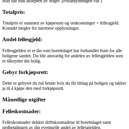
Bud har blitt akseptert av selger.
(Prisantydningen var
)
Totalpris:
Totalpris er summen av kjøpesum og omkostninger + fellesgjeld.
Kontakt megler for nærmere opplysninger.
Andel fellesgjeld:
Fellesgjelden er et lån som borettslaget har forhandlet fram for alle
boligene samlet. Du blir ansvarlig for andelen av fellesgjelden som
er tilknyttet din bolig.
Gebyr forkjøpsrett:
Dette er gebyret du må betale hvis du får tilslag på boligen og takker
ja til å kjøpe den med forkjøpsrett.
Månedlige utgifter
Felleskostnader:
Felleskostnader dekker driftskostnadene til borettslaget samt
nedbetalingen av din eventuelle andel av fellesgjelden.