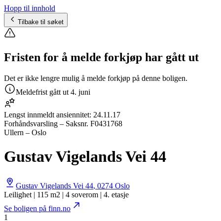
Hopp til innhold
Tilbake til søket
Fristen for å melde forkjøp har gått ut
Det er ikke lengre mulig å melde forkjøp på denne boligen.
Meldefrist gått ut
4. juni
Lengst innmeldt ansiennitet:
24.11.17
Forhåndsvarsling
– Saksnr.
F0431768
Ullern – Oslo
Gustav Vigelands Vei 44
Gustav Vigelands Vei 44
,
0274
Oslo
Leilighet | 115 m2 | 4 soverom | 4. etasje
Se boligen på finn.no
1