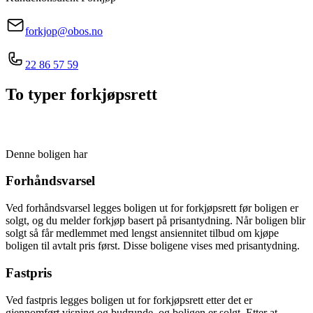
forkjop@obos.no
22 86 57 59
To typer forkjøpsrett
Denne boligen har
Forhåndsvarsel
Ved forhåndsvarsel legges boligen ut for forkjøpsrett før boligen er
solgt, og du melder forkjøp basert på prisantydning. Når boligen blir
solgt så får medlemmet med lengst ansiennitet tilbud om kjøpe
boligen til avtalt pris først. Disse boligene vises med prisantydning.
Fastpris
Ved fastpris legges boligen ut for forkjøpsrett etter det er
gjennomført visning og budrunde, og boligen er solgt. Etter at