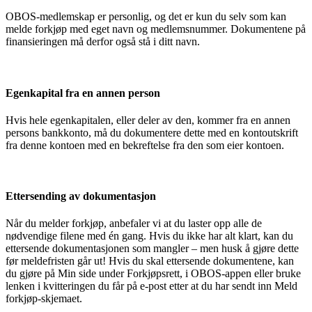
OBOS-medlemskap er personlig, og det er kun du selv som kan
melde forkjøp med eget navn og medlemsnummer. Dokumentene på
finansieringen må derfor også stå i ditt navn.
Egenkapital fra en annen person
Hvis hele egenkapitalen, eller deler av den, kommer fra en annen
persons bankkonto, må du dokumentere dette med en kontoutskrift
fra denne kontoen med en bekreftelse fra den som eier kontoen.
Ettersending av dokumentasjon
Når du melder forkjøp, anbefaler vi at du laster opp alle de
nødvendige filene med én gang. Hvis du ikke har alt klart, kan du
ettersende dokumentasjonen som mangler – men husk å gjøre dette
før meldefristen går ut! Hvis du skal ettersende dokumentene, kan
du gjøre på Min side under Forkjøpsrett, i OBOS-appen eller bruke
lenken i kvitteringen du får på e-post etter at du har sendt inn Meld
forkjøp-skjemaet.