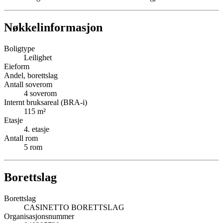
Nøkkelinformasjon
Boligtype
Leilighet
Eieform
Andel, borettslag
Antall soverom
4
soverom
Internt bruksareal (BRA-i)
115
m²
Etasje
4
. etasje
Antall rom
5
rom
Borettslag
Borettslag
CASINETTO BORETTSLAG
Organisasjonsnummer