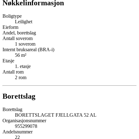
Nøkkelinformasjon
Boligtype
Leilighet
Eieform
Andel, borettslag
Antall soverom
1
soverom
Internt bruksareal (BRA-i)
56
m²
Etasje
1
. etasje
Antall rom
2
rom
Borettslag
Borettslag
BORETTSLAGET FJELLGATA 52 AL
Organisasjonsnummer
955299078
Andelsnummer
22