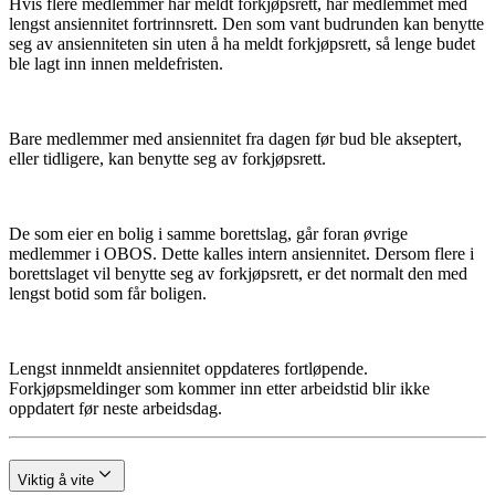
Hvis flere medlemmer har meldt forkjøpsrett, har medlemmet med
lengst ansiennitet fortrinnsrett. Den som vant budrunden kan benytte
seg av ansienniteten sin uten å ha meldt forkjøpsrett, så lenge budet
ble lagt inn innen meldefristen.
Bare medlemmer med ansiennitet fra dagen før bud ble akseptert,
eller tidligere, kan benytte seg av forkjøpsrett.
De som eier en bolig i samme borettslag, går foran øvrige
medlemmer i OBOS. Dette kalles intern ansiennitet. Dersom flere i
borettslaget vil benytte seg av forkjøpsrett, er det normalt den med
lengst botid som får boligen.
Lengst innmeldt ansiennitet oppdateres fortløpende.
Forkjøpsmeldinger som kommer inn etter arbeidstid blir ikke
oppdatert før neste arbeidsdag.
Viktig å vite