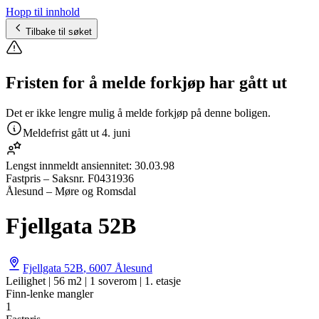
Hopp til innhold
Tilbake til søket
Fristen for å melde forkjøp har gått ut
Det er ikke lengre mulig å melde forkjøp på denne boligen.
Meldefrist gått ut
4. juni
Lengst innmeldt ansiennitet:
30.03.98
Fastpris
– Saksnr.
F0431936
Ålesund – Møre og Romsdal
Fjellgata 52B
Fjellgata 52B
,
6007
Ålesund
Leilighet | 56 m2 | 1 soverom | 1. etasje
Finn-lenke mangler
1