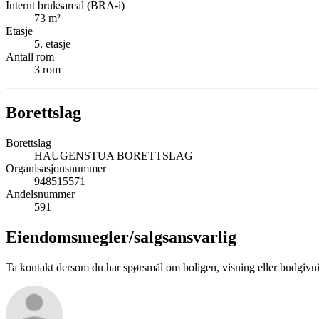
Internt bruksareal (BRA-i)
73
m²
Etasje
5
. etasje
Antall rom
3
rom
Borettslag
Borettslag
HAUGENSTUA BORETTSLAG
Organisasjonsnummer
948515571
Andelsnummer
591
Eiendomsmegler/
salgsansvarlig
Ta kontakt dersom du har spørsmål om boligen, visning eller budgivn