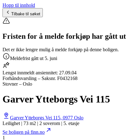
Hopp til innhold
Tilbake til søket
Fristen for å melde forkjøp har gått ut
Det er ikke lengre mulig å melde forkjøp på denne boligen.
Meldefrist gått ut
5. juni
Lengst innmeldt ansiennitet:
27.09.04
Forhåndsvarsling
– Saksnr.
F0432168
Stovner – Oslo
Garver Ytteborgs Vei 115
Garver Ytteborgs Vei 115
,
0977
Oslo
Leilighet | 73 m2 | 2 soverom | 5. etasje
Se boligen på finn.no
1