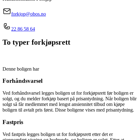
forkjop@obos.no
22 86 58 64
To typer forkjøpsrett
Denne boligen har
Forhåndsvarsel
Ved forhåndsvarsel legges boligen ut for forkjøpsrett før boligen er
solgt, og du melder forkjøp basert på prisantydning. Når boligen blir
solgt så får medlemmet med lengst ansiennitet tilbud om kjøpe
boligen til avtalt pris først. Disse boligene vises med prisantydning.
Fastpris
Ved fastpris legges boligen ut for forkjøpsrett etter det er
gjennomført visning og budrunde, og boligen er solgt. Etter at