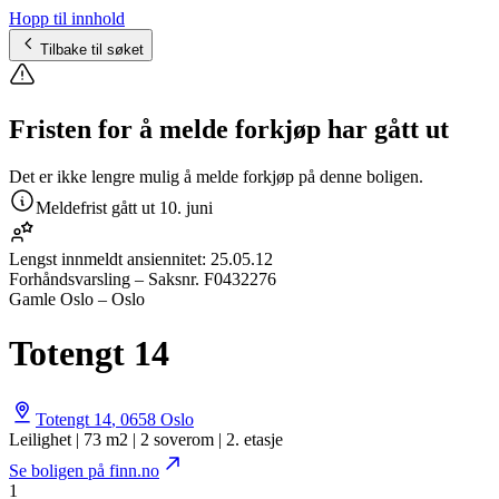
Hopp til innhold
Tilbake til søket
Fristen for å melde forkjøp har gått ut
Det er ikke lengre mulig å melde forkjøp på denne boligen.
Meldefrist gått ut
10. juni
Lengst innmeldt ansiennitet:
25.05.12
Forhåndsvarsling
– Saksnr.
F0432276
Gamle Oslo – Oslo
Totengt 14
Totengt 14
,
0658
Oslo
Leilighet | 73 m2 | 2 soverom | 2. etasje
Se boligen på finn.no
1