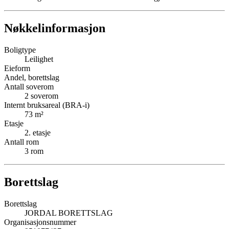
Nøkkelinformasjon
Boligtype
Leilighet
Eieform
Andel, borettslag
Antall soverom
2
soverom
Internt bruksareal (BRA-i)
73
m²
Etasje
2
. etasje
Antall rom
3
rom
Borettslag
Borettslag
JORDAL BORETTSLAG
Organisasjonsnummer