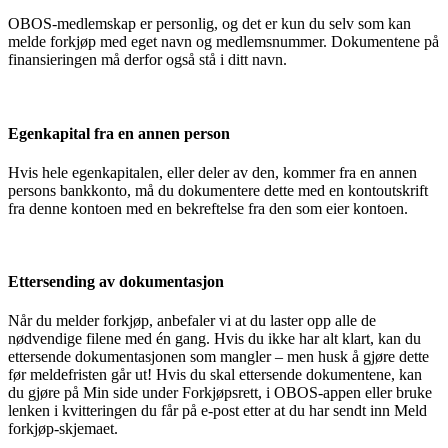
OBOS-medlemskap er personlig, og det er kun du selv som kan
melde forkjøp med eget navn og medlemsnummer. Dokumentene på
finansieringen må derfor også stå i ditt navn.
Egenkapital fra en annen person
Hvis hele egenkapitalen, eller deler av den, kommer fra en annen
persons bankkonto, må du dokumentere dette med en kontoutskrift
fra denne kontoen med en bekreftelse fra den som eier kontoen.
Ettersending av dokumentasjon
Når du melder forkjøp, anbefaler vi at du laster opp alle de
nødvendige filene med én gang. Hvis du ikke har alt klart, kan du
ettersende dokumentasjonen som mangler – men husk å gjøre dette
før meldefristen går ut! Hvis du skal ettersende dokumentene, kan
du gjøre på Min side under Forkjøpsrett, i OBOS-appen eller bruke
lenken i kvitteringen du får på e-post etter at du har sendt inn Meld
forkjøp-skjemaet.