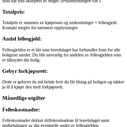
Bud har blitt akseptert av selger.
(Prisantydningen var
)
Totalpris:
Totalpris er summen av kjøpesum og omkostninger + fellesgjeld.
Kontakt megler for nærmere opplysninger.
Andel fellesgjeld:
Fellesgjelden er et lån som borettslaget har forhandlet fram for alle
boligene samlet. Du blir ansvarlig for andelen av fellesgjelden som
er tilknyttet din bolig.
Gebyr forkjøpsrett:
Dette er gebyret du må betale hvis du får tilslag på boligen og takker
ja til å kjøpe den med forkjøpsrett.
Månedlige utgifter
Felleskostnader:
Felleskostnader dekker driftskostnadene til borettslaget samt
nedbetalingen av din eventuelle andel av fellesgjelden.