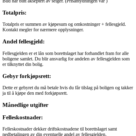
Bud har blitt akseptert av selger.
(Prisantydningen var
)
Totalpris:
Totalpris er summen av kjøpesum og omkostninger + fellesgjeld.
Kontakt megler for nærmere opplysninger.
Andel fellesgjeld:
Fellesgjelden er et lån som borettslaget har forhandlet fram for alle
boligene samlet. Du blir ansvarlig for andelen av fellesgjelden som
er tilknyttet din bolig.
Gebyr forkjøpsrett:
Dette er gebyret du må betale hvis du får tilslag på boligen og takker
ja til å kjøpe den med forkjøpsrett.
Månedlige utgifter
Felleskostnader:
Felleskostnader dekker driftskostnadene til borettslaget samt
nedbetalingen av din eventuelle andel av fellesgjelden.