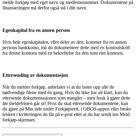
melde forkjøp med eget navn og medlemsnummer. Dokumentene på
finansieringen må derfor også stå i ditt navn.
Egenkapital fra en annen person
Hvis hele egenkapitalen, eller deler av den, kommer fra en annen
persons bankkonto, må du dokumentere dette med en kontoutskrift
fra denne kontoen med en bekreftelse fra den som eier kontoen.
Ettersending av dokumentasjon
Når du melder forkjøp, anbefaler vi at du laster opp alle de
nødvendige filene med én gang. Hvis du ikke har alt klart, kan du
ettersende dokumentasjonen som mangler – men husk å gjøre dette
før meldefristen går ut! Hvis du skal ettersende dokumentene, kan
du gjøre på Min side under Forkjøpsrett, i OBOS-appen eller bruke
lenken i kvitteringen du får på e-post etter at du har sendt inn Meld
forkjøp-skjemaet.