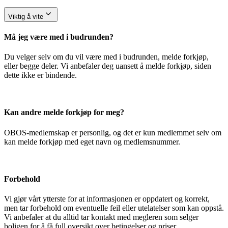
Viktig å vite
Må jeg være med i budrunden?
Du velger selv om du vil være med i budrunden, melde forkjøp,
eller begge deler. Vi anbefaler deg uansett å melde forkjøp, siden
dette ikke er bindende.
Kan andre melde forkjøp for meg?
OBOS-medlemskap er personlig, og det er kun medlemmet selv om
kan melde forkjøp med eget navn og medlemsnummer.
Forbehold
Vi gjør vårt ytterste for at informasjonen er oppdatert og korrekt,
men tar forbehold om eventuelle feil eller utelatelser som kan oppstå.
Vi anbefaler at du alltid tar kontakt med megleren som selger
boligen for å få full oversikt over betingelser og priser.