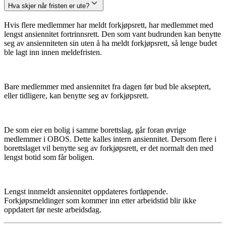
Hva skjer når fristen er ute?
Hvis flere medlemmer har meldt forkjøpsrett, har medlemmet med
lengst ansiennitet fortrinnsrett. Den som vant budrunden kan benytte
seg av ansienniteten sin uten å ha meldt forkjøpsrett, så lenge budet
ble lagt inn innen meldefristen.
Bare medlemmer med ansiennitet fra dagen før bud ble akseptert,
eller tidligere, kan benytte seg av forkjøpsrett.
De som eier en bolig i samme borettslag, går foran øvrige
medlemmer i OBOS. Dette kalles intern ansiennitet. Dersom flere i
borettslaget vil benytte seg av forkjøpsrett, er det normalt den med
lengst botid som får boligen.
Lengst innmeldt ansiennitet oppdateres fortløpende.
Forkjøpsmeldinger som kommer inn etter arbeidstid blir ikke
oppdatert før neste arbeidsdag.