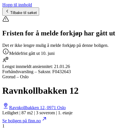
Hopp til innhold
Tilbake til søket
Fristen for å melde forkjøp har gått ut
Det er ikke lengre mulig å melde forkjøp på denne boligen.
Meldefrist gått ut
10. juni
Lengst innmeldt ansiennitet:
21.01.26
Forhåndsvarsling
– Saksnr.
F0432643
Grorud – Oslo
Ravnkollbakken 12
Ravnkollbakken 12
,
0971
Oslo
Leilighet | 87 m2 | 3 soverom | 1. etasje
Se boligen på finn.no
1