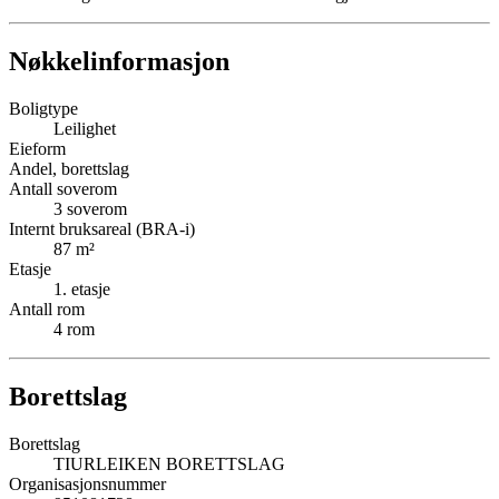
Nøkkelinformasjon
Boligtype
Leilighet
Eieform
Andel, borettslag
Antall soverom
3
soverom
Internt bruksareal (BRA-i)
87
m²
Etasje
1
. etasje
Antall rom
4
rom
Borettslag
Borettslag
TIURLEIKEN BORETTSLAG
Organisasjonsnummer