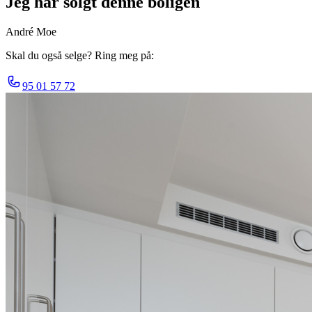
Jeg har solgt denne boligen
André Moe
Skal du også selge? Ring meg på:
95 01 57 72