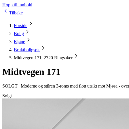
Hopp til innhold
Tilbake
Forside
Bolig
Kjøpe
Bruktboligsøk
Midtvegen 171, 2320 Ringsaker
Midtvegen 171
SOLGT |
Moderne og stilren 3-roms med flott utsikt mot Mjøsa - over
Solgt