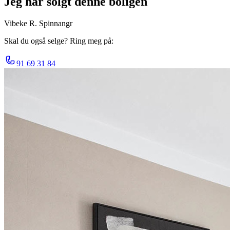
Jeg har solgt denne boligen
Vibeke R. Spinnangr
Skal du også selge? Ring meg på:
91 69 31 84