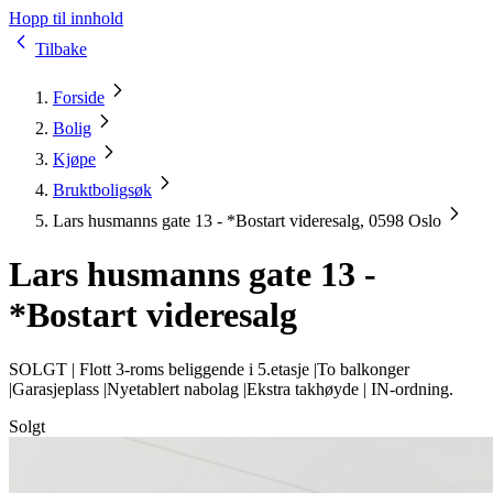
Hopp til innhold
Tilbake
Forside
Bolig
Kjøpe
Bruktboligsøk
Lars husmanns gate 13 - *Bostart videresalg, 0598 Oslo
Lars husmanns gate 13 -
*Bostart videresalg
SOLGT |
Flott 3-roms beliggende i 5.etasje |To balkonger
|Garasjeplass |Nyetablert nabolag |Ekstra takhøyde | IN-ordning.
Solgt