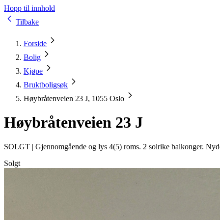
Hopp til innhold
Tilbake
Forside
Bolig
Kjøpe
Bruktboligsøk
Høybråtenveien 23 J, 1055 Oslo
Høybråtenveien 23 J
SOLGT |
Gjennomgående og lys 4(5) roms. 2 solrike balkonger. Nydel
Solgt