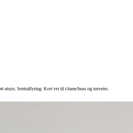
utsyn. Sentralfyring. Kort vei til t-bane/buss og turveier.