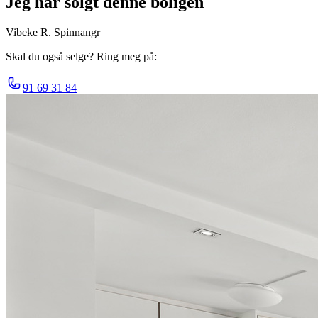
Jeg har solgt denne boligen
Vibeke R. Spinnangr
Skal du også selge? Ring meg på:
91 69 31 84