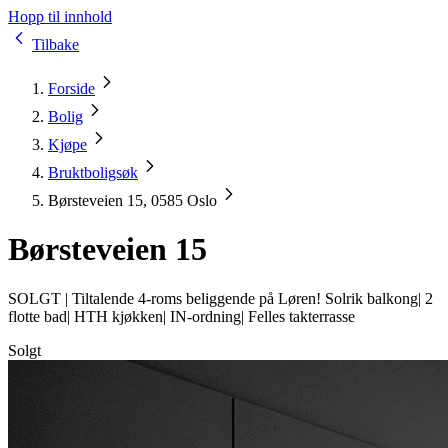
Hopp til innhold
Tilbake
Forside
Bolig
Kjøpe
Bruktboligsøk
Børsteveien 15, 0585 Oslo
Børsteveien 15
SOLGT |
Tiltalende 4-roms beliggende på Løren! Solrik balkong| 2
flotte bad| HTH kjøkken| IN-ordning| Felles takterrasse
Solgt