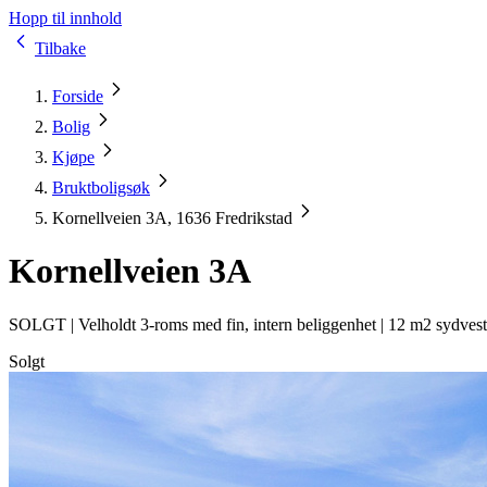
Hopp til innhold
Tilbake
Forside
Bolig
Kjøpe
Bruktboligsøk
Kornellveien 3A, 1636 Fredrikstad
Kornellveien 3A
SOLGT |
Velholdt 3-roms med fin, intern beliggenhet | 12 m2 sydves
Solgt