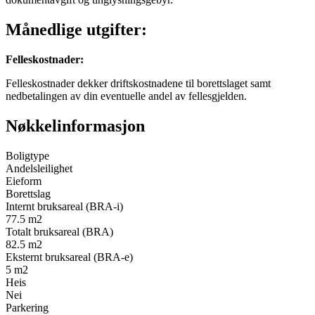
Månedlige utgifter:
Felleskostnader
:
Felleskostnader dekker driftskostnadene til borettslaget samt
nedbetalingen av din eventuelle andel av fellesgjelden.
Nøkkelinformasjon
Boligtype
Andelsleilighet
Eieform
Borettslag
Internt bruksareal (BRA-i)
77.5
m2
Totalt bruksareal (BRA)
82.5
m2
Eksternt bruksareal (BRA-e)
5
m2
Heis
Nei
Parkering