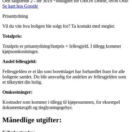
Oen salgstrinn 2 - lnr 3019 *Mulighet for OBOS Deleie, 0956 Oslo
Se kart hos Google
Prisantydning
Vil du vite hva boligen ble solgt for? Ta kontakt med megler.
Totalpris
:
Totalpris er prisantydning/fastpris + fellesgjeld. I tillegg kommer
kjøpsomkostninger.
Andel fellesgjeld
:
Fellesgjelden er et lån som borettslaget har forhandlet fram for alle
boligene samlet. Du blir ansvarlig for andelen av fellesgjelden som
er tilknyttet din bolig.
Omkostninger
:
Kostnader som kommer i tillegg til kjøpesummen, for eksempel
dokumentavgift og tinglysningsgebyr.
Månedlige utgifter: