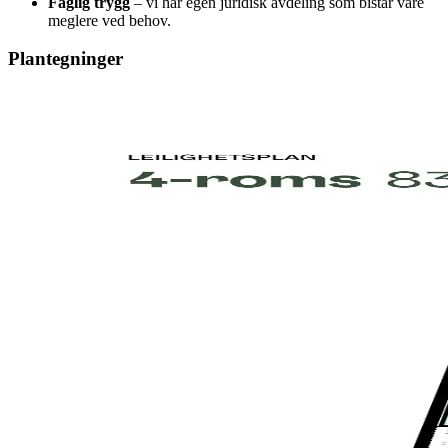
Faglig trygg
– vi har egen juridisk avdeling som bistår våre
meglere ved behov.
Plantegninger