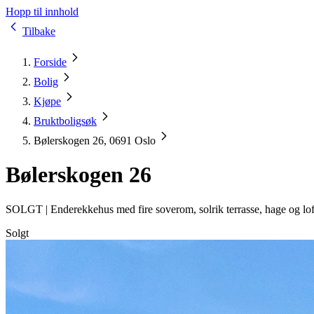
Hopp til innhold
Tilbake
Forside
Bolig
Kjøpe
Bruktboligsøk
Bølerskogen 26, 0691 Oslo
Bølerskogen 26
SOLGT |
Enderekkehus med fire soverom, solrik terrasse, hage og lo
Solgt