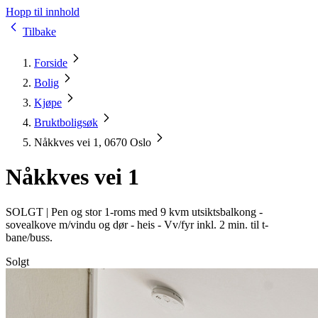
Hopp til innhold
Tilbake
Forside
Bolig
Kjøpe
Bruktboligsøk
Nåkkves vei 1, 0670 Oslo
Nåkkves vei 1
SOLGT |
Pen og stor 1-roms med 9 kvm utsiktsbalkong -
sovealkove m/vindu og dør - heis - Vv/fyr inkl. 2 min. til t-
bane/buss.
Solgt