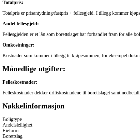
Totalpris
:
Totalpris er prisantydning/fastpris + fellesgjeld. I tillegg kommer kjø
Andel fellesgjeld
:
Fellesgjelden er et lån som borettslaget har forhandlet fram for alle bo
Omkostninger
:
Kostnader som kommer i tillegg til kjøpesummen, for eksempel dokum
Månedlige utgifter:
Felleskostnader
:
Felleskostnader dekker driftskostnadene til borettslaget samt nedbetali
Nøkkelinformasjon
Boligtype
Andelsleilighet
Eieform
Borettslag