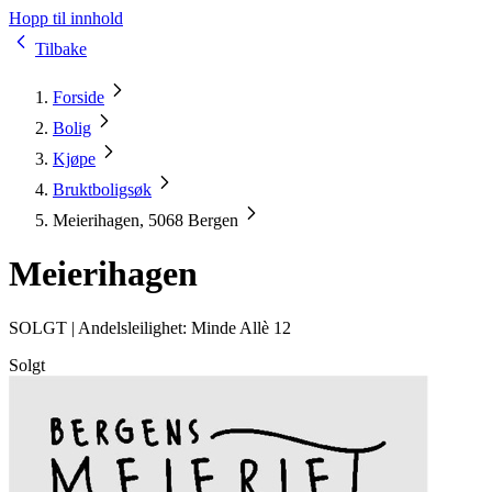
Hopp til innhold
Tilbake
Forside
Bolig
Kjøpe
Bruktboligsøk
Meierihagen, 5068 Bergen
Meierihagen
SOLGT |
Andelsleilighet: Minde Allè 12
Solgt