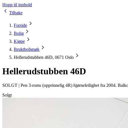
Hopp til innhold
Tilbake
Forside
Bolig
Kjøpe
Bruktboligsøk
Hellerudstubben 46D, 0671 Oslo
Hellerudstubben 46D
SOLGT |
Pen 3-roms (opprinnelig 4R) hjørneleilighet fra 2004. Balko
Solgt