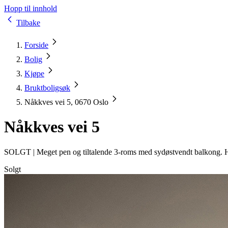
Hopp til innhold
Tilbake
Forside
Bolig
Kjøpe
Bruktboligsøk
Nåkkves vei 5, 0670 Oslo
Nåkkves vei 5
SOLGT |
Meget pen og tiltalende 3-roms med sydøstvendt balkong. H
Solgt