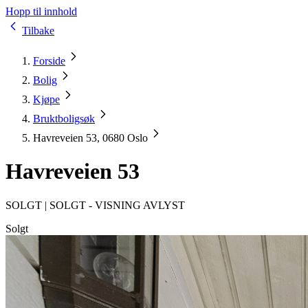
Hopp til innhold
Tilbake
Forside
Bolig
Kjøpe
Bruktboligsøk
Havreveien 53, 0680 Oslo
Havreveien 53
SOLGT |
SOLGT - VISNING AVLYST
Solgt