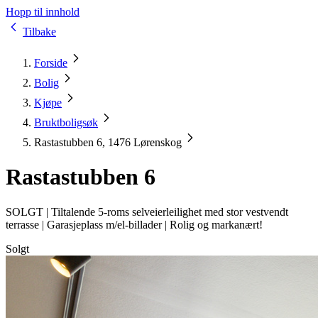
Hopp til innhold
Tilbake
Forside
Bolig
Kjøpe
Bruktboligsøk
Rastastubben 6, 1476 Lørenskog
Rastastubben 6
SOLGT |
Tiltalende 5-roms selveierleilighet med stor vestvendt
terrasse | Garasjeplass m/el-billader | Rolig og markanært!
Solgt