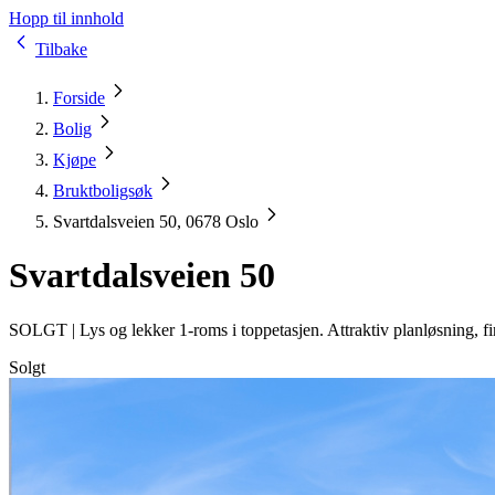
Hopp til innhold
Tilbake
Forside
Bolig
Kjøpe
Bruktboligsøk
Svartdalsveien 50, 0678 Oslo
Svartdalsveien 50
SOLGT |
Lys og lekker 1-roms i toppetasjen. Attraktiv planløsning, f
Solgt