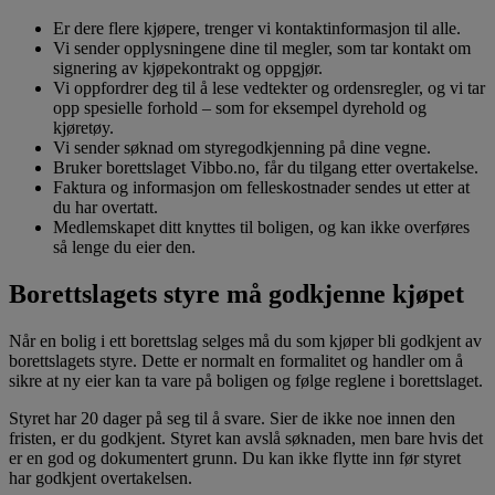
Er dere flere kjøpere, trenger vi kontaktinformasjon til alle.
Vi sender opplysningene dine til megler, som tar kontakt om
signering av kjøpekontrakt og oppgjør.
Vi oppfordrer deg til å lese vedtekter og ordensregler, og vi tar
opp spesielle forhold – som for eksempel dyrehold og
kjøretøy.
Vi sender søknad om styregodkjenning på dine vegne.
Bruker borettslaget Vibbo.no, får du tilgang etter overtakelse.
Faktura og informasjon om felleskostnader sendes ut etter at
du har overtatt.
Medlemskapet ditt knyttes til boligen, og kan ikke overføres
så lenge du eier den.
Borettslagets styre må godkjenne kjøpet
Når en bolig i ett borettslag selges må du som kjøper bli godkjent av
borettslagets styre. Dette er normalt en formalitet og handler om å
sikre at ny eier kan ta vare på boligen og følge reglene i borettslaget.
Styret har 20 dager på seg til å svare. Sier de ikke noe innen den
fristen, er du godkjent. Styret kan avslå søknaden, men bare hvis det
er en god og dokumentert grunn. Du kan ikke flytte inn før styret
har godkjent overtakelsen.