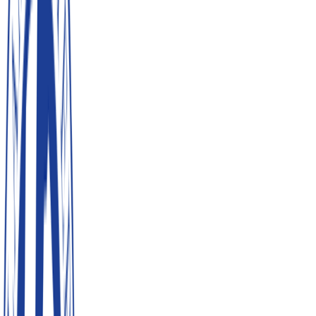
turen innom en av Anton Sports fysiske butikker og få hjelp av
ansatte med høy fagkunnskap og lidenskap.
De gir deg ekspertisen du trenger for å finne riktig sportsutstyr.
Foruten god service, finner du kjente merkevarer blant annet innen
friluft, sykkel, løp og ski.
Medlemsfordel hos Sportsnett
Anton Sport kundeklubb (Anton Club) en del av Sportsnetts
kundeklubb. Det betyr at du får opptil 20 % bonus på alle ordinære
priser når du handler hos
Sportsnett
, i tillegg til Anton Sport.
Er du allerede medlem i Anton Club og har opparbeidet deg bonus,
vil du ha tilsvarende bonusnivå hos Sportsnett. Du fortsetter å
opparbeide deg bonus fra det nivået du er på.
Anton Sport og Sportsnett samler alle kjøpene dine fra både
Sportsnett og Anton Sport på innlogget side. Praktisk er det ingen
endringer for deg. Du bruker samme mobilnummer som før.
Relaterte fordeler