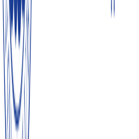
Alpinco - Hafjell, Kvitfjell og Oppdal
10 % rabatt på 1–3 dagers heiskort i Hafjell, Kvitfjell og Oppdal.