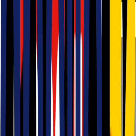
Circle K
Få minst 38 øre rabatt per liter på drivstoff, og 45 øre/kWt i rabatt på
hurtiglading av elbil.