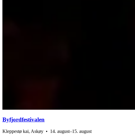
Byfjordfestivalen
Kleppestø kai, Askøy • 14. august–15. august