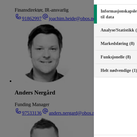
Finansdirektør, IR-ansvarlig
Informasjonskapsle
til data
91862997
joachim.heide@obos.no
Analyse/Statistikk 
Markedsføring (8)
Funksjonelle (8)
Helt nødvendige (1
Anders Nergård
Funding Manager
97533136
anders.nergard@obos.no