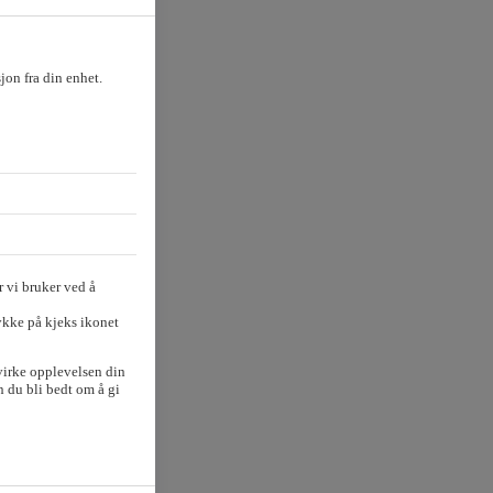
sjon fra din enhet.
 vi bruker ved å
ykke på kjeks ikonet
virke opplevelsen din
 du bli bedt om å gi