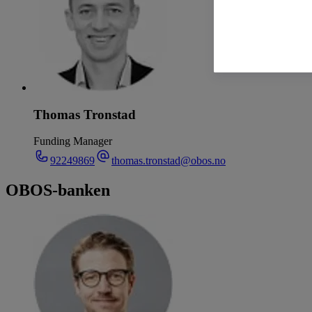
Thomas Tronstad
Funding Manager
92249869
thomas.tronstad@obos.no
OBOS-banken