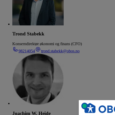
Trond Stabekk
Konserndirektør økonomi og finans (CFO)
98214054
trond.stabekk@obos.no
Joachim W. Heide