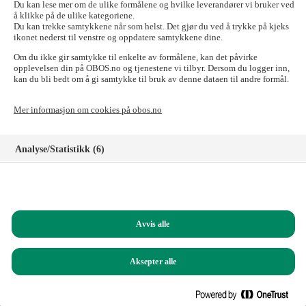
Du kan lese mer om de ulike formålene og hvilke leverandører vi bruker ved
Lånebeskrivelse
å klikke på de ulike kategoriene.
Låneavtale
Du kan trekke samtykkene når som helst. Det gjør du ved å trykke på kjeks
ikonet nederst til venstre og oppdatere samtykkene dine.
ISIN NO 001 3457929
Om du ikke gir samtykke til enkelte av formålene, kan det påvirke
opplevelsen din på OBOS.no og tjenestene vi tilbyr. Dersom du logger inn,
Åpent obligasjonslån med flytende rente 2025 / 2029
kan du bli bedt om å gi samtykke til bruk av denne dataen til andre formål.
Lånebeskrivelse
Låneavtale
Mer informasjon om cookies på obos.no
ISIN NO 001 2812397
Analyse/Statistikk (6)
Åpent obligasjonslån med flytende rente 2023 / 2028
Lånebeskrivelse
Markedsføring (8)
Låneavtale
ISIN NO 001 1103061
Funksjonelle (8)
Avvis alle
Helt nødvendige (1)
Åpent obligasjonslån med flytende rente 2021 / 2027
Lånebeskrivelse
Aksepter alle
Låneavtale