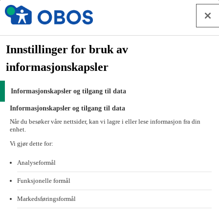
Hopp til innhold
Investor relations
Forside
Innstillinger for bruk av
Om OBOS
informasjonskapsler
Investor relations
OBOS Eiendom AS
Informasjonskapsler og tilgang til data
OBOS Eiendom AS
Informasjonskapsler og tilgang til data
Når du besøker våre nettsider, kan vi lagre i eller lese informasjon fra din
enhet.
ISIN NO 001 3696302
Vi gjør dette for:
Åpent obligasjonslån med flytende rente 2025 / 2031
Analyseformål
Lånebeskrivelse
Låneavtale
Funksjonelle formål
ISIN NO 001 3478834
Markedsføringsformål
Åpent obligasjonslån med flytende rente 2025 / 2030