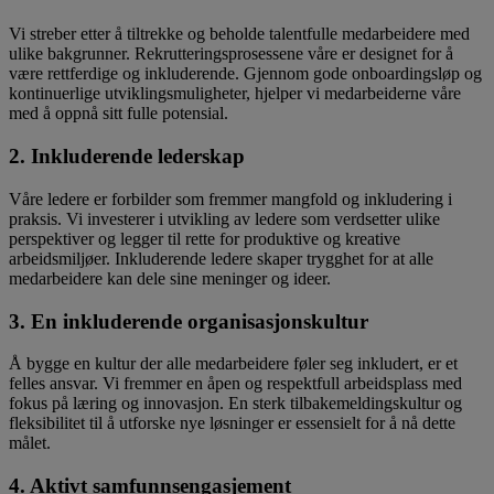
Vi streber etter å tiltrekke og beholde talentfulle medarbeidere med
ulike bakgrunner. Rekrutteringsprosessene våre er designet for å
være rettferdige og inkluderende. Gjennom gode onboardingsløp og
kontinuerlige utviklingsmuligheter, hjelper vi medarbeiderne våre
med å oppnå sitt fulle potensial.
2. Inkluderende lederskap
Våre ledere er forbilder som fremmer mangfold og inkludering i
praksis. Vi investerer i utvikling av ledere som verdsetter ulike
perspektiver og legger til rette for produktive og kreative
arbeidsmiljøer. Inkluderende ledere skaper trygghet for at alle
medarbeidere kan dele sine meninger og ideer.
3. En inkluderende organisasjonskultur
Å bygge en kultur der alle medarbeidere føler seg inkludert, er et
felles ansvar. Vi fremmer en åpen og respektfull arbeidsplass med
fokus på læring og innovasjon. En sterk tilbakemeldingskultur og
fleksibilitet til å utforske nye løsninger er essensielt for å nå dette
målet.
4. Aktivt samfunnsengasjement