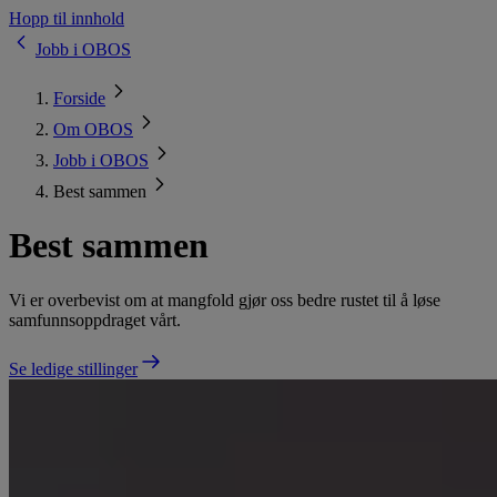
Hopp til innhold
Jobb i OBOS
Forside
Om OBOS
Jobb i OBOS
Best sammen
Best sammen
Vi er overbevist om at mangfold gjør oss bedre rustet til å løse
samfunnsoppdraget vårt.
Se ledige stillinger