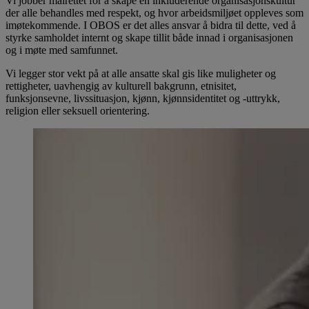
Vi jobber målrettet for å skape en inkluderende organisasjonskultur
der alle behandles med respekt, og hvor arbeidsmiljøet oppleves som
imøtekommende. I OBOS er det alles ansvar å bidra til dette, ved å
styrke samholdet internt og skape tillit både innad i organisasjonen
og i møte med samfunnet.
Vi legger stor vekt på at alle ansatte skal gis like muligheter og
rettigheter, uavhengig av kulturell bakgrunn, etnisitet,
funksjonsevne, livssituasjon, kjønn, kjønnsidentitet og -uttrykk,
religion eller seksuell orientering.