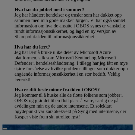
Hva har du jobbet med i sommer?
Jeg har håndtert hendelser og trusler som har dukket opp
sammen med min gode makker Jørgen. Vi har også samlet
informasjon om hva de ansatte i OBOS synes er vanskelig
rundt informasjonssikkerhet, og lagd en ny versjon av
Sharepoint-siden til informasjonssikkerhet.
Hva har du lært?
Jeg har lært å bruke ulike deler av Microsoft Azure
plattformen, slik som Microsoft Sentinel og Microsoft
Defender i hendelseshåndtering. I tillegg har jeg fått en mye
større forståelse av hvilke problemstillinger som dukker opp
angående informasjonssikkerhet i en stor bedrift. Veldig
lærerikt!
Hva er ditt beste minne fra tiden i OBOS?
Jeg kommer til å huske alle de flotte folkene som jobber i
OBOS og gjør det til en flott plass å være, særlig de på
avdelingen min og de andre internsene. Et soleklart
høydepunkt var karaokekveld på Syng med internsene, der
Kasper viste frem sin utrolige røst!
Spill av video