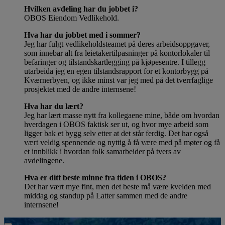
Hvilken avdeling har du jobbet i?
OBOS Eiendom Vedlikehold.
Hva har du jobbet med i sommer?
Jeg har fulgt vedlikeholdsteamet på deres arbeidsoppgaver,
som innebar alt fra leietakertilpasninger på kontorlokaler til
befaringer og tilstandskartlegging på kjøpesentre. I tillegg
utarbeida jeg en egen tilstandsrapport for et kontorbygg på
Kværnerbyen, og ikke minst var jeg med på det tverrfaglige
prosjektet med de andre internsene!
Hva har du lært?
Jeg har lært masse nytt fra kollegaene mine, både om hvordan
hverdagen i OBOS faktisk ser ut, og hvor mye arbeid som
ligger bak et bygg selv etter at det står ferdig. Det har også
vært veldig spennende og nyttig å få være med på møter og få
et innblikk i hvordan folk samarbeider på tvers av
avdelingene.
Hva er ditt beste minne fra tiden i OBOS?
Det har vært mye fint, men det beste må være kvelden med
middag og standup på Latter sammen med de andre
internsene!