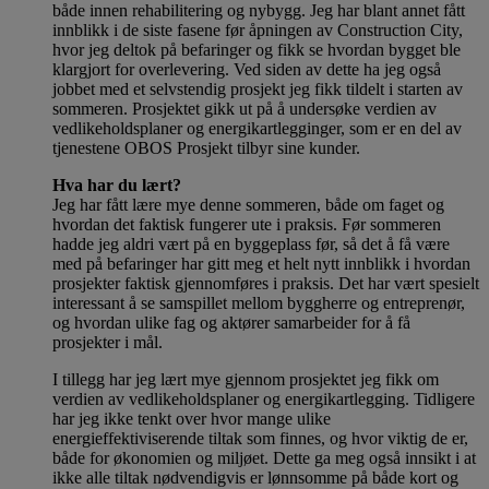
både innen rehabilitering og nybygg. Jeg har blant annet fått
innblikk i de siste fasene før åpningen av Construction City,
hvor jeg deltok på befaringer og fikk se hvordan bygget ble
klargjort for overlevering. Ved siden av dette ha jeg også
jobbet med et selvstendig prosjekt jeg fikk tildelt i starten av
sommeren. Prosjektet gikk ut på å undersøke verdien av
vedlikeholdsplaner og energikartlegginger, som er en del av
tjenestene OBOS Prosjekt tilbyr sine kunder.
Hva har du lært?
Jeg har fått lære mye denne sommeren, både om faget og
hvordan det faktisk fungerer ute i praksis. Før sommeren
hadde jeg aldri vært på en byggeplass før, så det å få være
med på befaringer har gitt meg et helt nytt innblikk i hvordan
prosjekter faktisk gjennomføres i praksis. Det har vært spesielt
interessant å se samspillet mellom byggherre og entreprenør,
og hvordan ulike fag og aktører samarbeider for å få
prosjekter i mål.
I tillegg har jeg lært mye gjennom prosjektet jeg fikk om
verdien av vedlikeholdsplaner og energikartlegging. Tidligere
har jeg ikke tenkt over hvor mange ulike
energieffektiviserende tiltak som finnes, og hvor viktig de er,
både for økonomien og miljøet. Dette ga meg også innsikt i at
ikke alle tiltak nødvendigvis er lønnsomme på både kort og