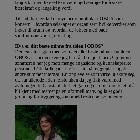
lang sikt, men likevel kan være nødvendige for å sikre
bærekraft og langsiktig verdi.
Til slutt har jeg fått et mye bedre innblikk i OBOS som
konsern – hvordan selskapet er organisert, hvilke verdier som
ligger til grunn og hvordan de jobber med både
samfunnsansvar og utvikling.
Hva er ditt beste minne fra tiden i OBOS?
Det jeg sitter igjen med som det aller beste minnet fra tiden i
OBOS, er menneskene jeg har fått bli kjent med. Gjennom
sommeren har jeg møtt mange engasjerte og kunnskapsrike
personer, både kollegaer, fagfolk ute på byggeplass og de
andre summer internsa. En opplevelse som virkelig skilte seg
ut, var allerede i den første uken da jeg fikk være med
avdelingen til Gaustablikk. Det ga meg en unik mulighet til å
bli kjent med teamet på en uformell måte, og la et godt
grunnlag for trygget og samarbeid resten av sommeren.