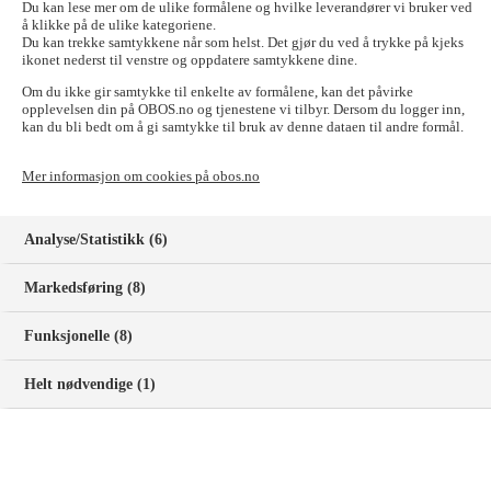
Du kan lese mer om de ulike formålene og hvilke leverandører vi bruker ved
å klikke på de ulike kategoriene.
Du kan trekke samtykkene når som helst. Det gjør du ved å trykke på kjeks
ikonet nederst til venstre og oppdatere samtykkene dine.
Om du ikke gir samtykke til enkelte av formålene, kan det påvirke
opplevelsen din på OBOS.no og tjenestene vi tilbyr. Dersom du logger inn,
kan du bli bedt om å gi samtykke til bruk av denne dataen til andre formål.
Bjørn Einar Skoglund
Mer informasjon om cookies på obos.no
Administrerende direktør
90676122
bjorneinar.skoglund@obos.no
Analyse/Statistikk (6)
Markedsføring (8)
Funksjonelle (8)
Helt nødvendige (1)