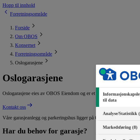
Hopp til innhold
Forretningsområde
Forside
Om OBOS
Konsernet
Forretningsområde
Oslogarasjene
Oslogarasjene
Oslogarasjene eies av OBOS Eiendom og er et av hovedstadens største 
Informasjonskapsle
til data
Kontakt oss
Analyse/Statistikk 
Våre garasjeanlegg og parkeringshus ligger på Oppsal, Rustad, Ryen o
Markedsføring (8)
Har du behov for garasje?