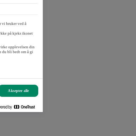
 vi bruker ved å
ykke på kjeks ikonet
 for bil nummer to.
virke opplevelsen din
 du bli bedt om å gi
Aksepter alle