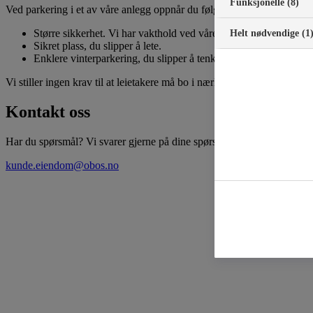
Funksjonelle (8)
Ved parkering i et av våre anlegg oppnår du følgende fordeler sammen
Større sikkerhet. Vi har vakthold ved våre anlegg.
Helt nødvendige (1
Sikret plass, du slipper å lete.
Enklere vinterparkering, du slipper å tenke på snøbrøyting.
Vi stiller ingen krav til at leietakere må bo i nærliggende borettslag. 
Kontakt oss
Har du spørsmål? Vi svarer gjerne på dine spørsmål!
kunde.eiendom@obos.no