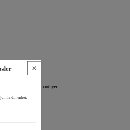
psler
er i flere av Oslos drabantbyer.
sjon fra din enhet.