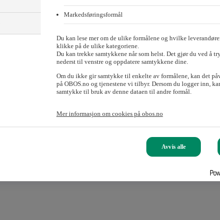
lignet med parkering ute:
Markedsføringsformål
)
Du kan lese mer om de ulike formålene og hvilke leverandører
klikke på de ulike kategoriene.
Du kan trekke samtykkene når som helst. Det gjør du ved å tr
Du kan leie så mange plasser du ønsker, slik at du også får en trygg plass
nederst til venstre og oppdatere samtykkene dine.
Om du ikke gir samtykke til enkelte av formålene, kan det på
på OBOS.no og tjenestene vi tilbyr. Dersom du logger inn, kan
samtykke til bruk av denne dataen til andre formål.
Mer informasjon om cookies på obos.no
Avvis alle