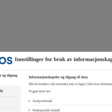
Innstillinger for bruk av informasjonska
selskaper innenfor innendørs parkering. Vi disponerer cirka 3200 plass
r og tilgang
Informasjonskapsler og tilgang til data
Når du besøker våre nettsider, kan vi lagre i eller lese informa
(6)
Vi gjør dette for:
g Manglerud. Det er ledige plasser ved flere av disse anleggene.
Analyseformål
Funksjonelle formål